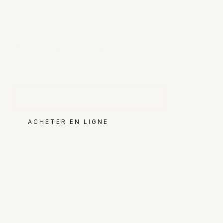
Parisienne
Des collections intemporelles, tissees entre
Paris et l'Orient
DECOUVRIR LA COLLECTION
ACHETER EN LIGNE
NOUVELLE COLLECTION PRINTEMPS-ETE 2026 — 